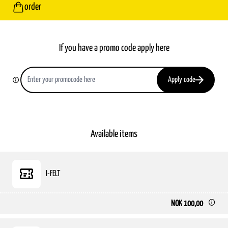
order
If you have a promo code apply here
Apply code
Available items
I-FELT
NOK 100,00