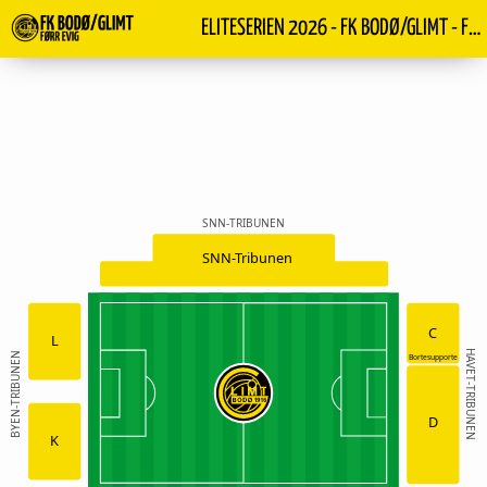
ELITESERIEN 2026 - FK BODØ/GLIMT - FREDRIKSTAD
SNN-TRIBUNEN
SNN-Tribunen
C
L
HAVET-TRIBUNEN
BYEN-TRIBUNEN
Bortesupporte
D
K