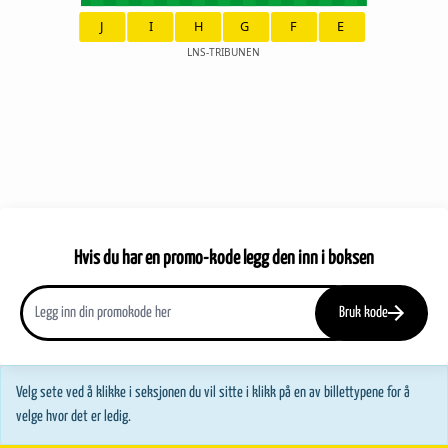
J
I
H
G
F
E
LNS-TRIBUNEN
Hvis du har en promo-kode legg den inn i boksen
Bruk kode
Velg sete ved å klikke i seksjonen du vil sitte i klikk på en av billettypene for å
velge hvor det er ledig.