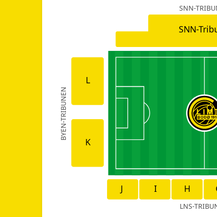
SNN-TRIB
SNN-Trib
L
BYEN-TRIBUNEN
K
J
I
H
LNS-TRIBU