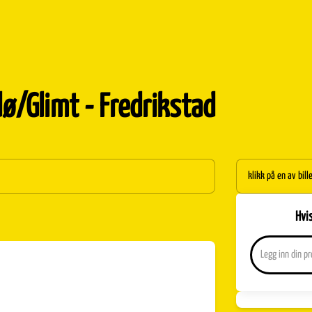
dø/Glimt - Fredrikstad
klikk på en av bill
Hvi