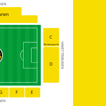
UNEN
unen
C
HAVET-TRIBUNEN
Bortesupporte
D
G
F
E
NEN