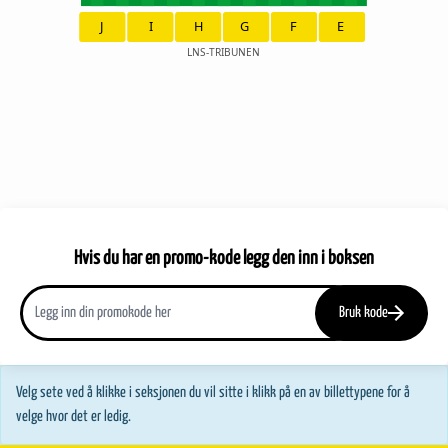
J
I
H
G
F
E
LNS-TRIBUNEN
Hvis du har en promo-kode legg den inn i boksen
Bruk kode
Velg sete ved å klikke i seksjonen du vil sitte i klikk på en av billettypene for å
velge hvor det er ledig.