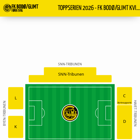
TOPPSERIEN 2026 - FK BODØ/GLIMT KVINNER- VÅLERENGA
SNN-TRIBUNEN
SNN-Tribunen
C
L
HAVET-TRIBUNEN
BYEN-TRIBUNEN
Bortesupporte
D
K